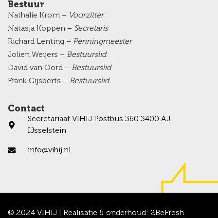
Bestuur
Nathalie Krom –
Voorzitter
Natasja Koppen –
Secretaris
Richard Lenting –
Penningmeester
Jolien Weijers –
Bestuurslid
David van Oord –
Bestuurslid
Frank Gijsberts –
Bestuurslid
Contact
Secretariaat VIHIJ Postbus 360 3400 AJ
IJsselstein
info@vihij.nl
© 2024 VIHIJ | Realisatie & onderhoud:
2BeFresh