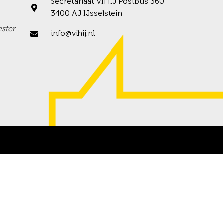
Secretariaat VIHIJ Postbus 360
3400 AJ IJsselstein
ster
info@vihij.nl