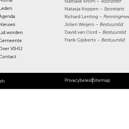
Home
Nathalie Krom –
Voorzitter
Leden
Natasja Koppen –
Secretaris
Agenda
Richard Lenting –
Penningmee
Nieuws
Jolien Weijers –
Bestuurslid
David van Oord –
Bestuurslid
Lid worden
Frank Gijsberts –
Bestuurslid
Gemeente
Over VIHIJ
Contact
Privacybeleid
Sitemap
sh