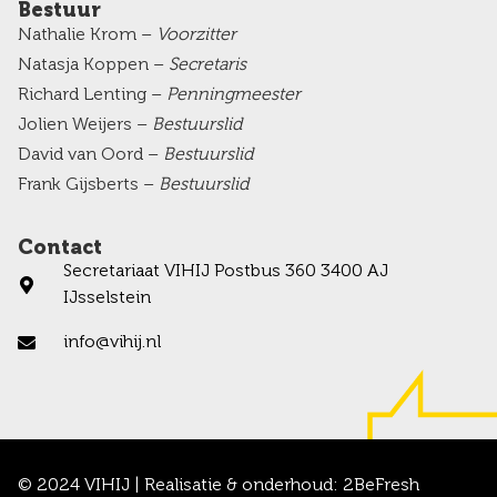
Bestuur
Nathalie Krom –
Voorzitter
Natasja Koppen –
Secretaris
Richard Lenting –
Penningmeester
Jolien Weijers –
Bestuurslid
David van Oord –
Bestuurslid
Frank Gijsberts –
Bestuurslid
Contact
Secretariaat VIHIJ Postbus 360 3400 AJ
IJsselstein
info@vihij.nl
© 2024 VIHIJ | Realisatie & onderhoud:
2BeFresh