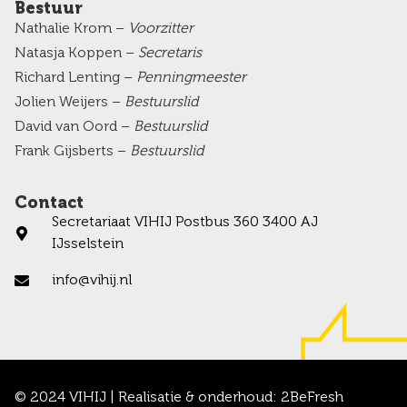
Bestuur
Nathalie Krom –
Voorzitter
Natasja Koppen –
Secretaris
Richard Lenting –
Penningmeester
Jolien Weijers –
Bestuurslid
David van Oord –
Bestuurslid
Frank Gijsberts –
Bestuurslid
Contact
Secretariaat VIHIJ Postbus 360 3400 AJ
IJsselstein
info@vihij.nl
© 2024 VIHIJ | Realisatie & onderhoud:
2BeFresh