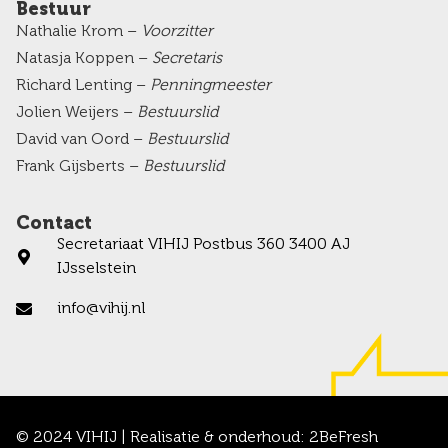
Bestuur
Nathalie Krom –
Voorzitter
Natasja Koppen –
Secretaris
Richard Lenting –
Penningmeester
Jolien Weijers –
Bestuurslid
David van Oord –
Bestuurslid
Frank Gijsberts –
Bestuurslid
Contact
Secretariaat VIHIJ Postbus 360 3400 AJ
IJsselstein
info@vihij.nl
© 2024 VIHIJ | Realisatie & onderhoud:
2BeFresh