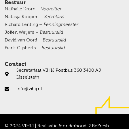
Bestuur
Nathalie Krom –
Voorzitter
Natasja Koppen –
Secretaris
Richard Lenting –
Penningmeester
Jolien Weijers –
Bestuurslid
David van Oord –
Bestuurslid
Frank Gijsberts –
Bestuurslid
Contact
Secretariaat VIHIJ Postbus 360 3400 AJ
IJsselstein
info@vihij.nl
© 2024 VIHIJ | Realisatie & onderhoud:
2BeFresh