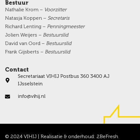
Bestuur
Nathalie Krom –
Voorzitter
Natasja Koppen –
Secretaris
Richard Lenting –
Penningmeester
Jolien Weijers –
Bestuurslid
David van Oord –
Bestuurslid
Frank Gijsberts –
Bestuurslid
Contact
Secretariaat VIHIJ Postbus 360 3400 AJ
IJsselstein
info@vihij.nl
© 2024 VIHIJ | Realisatie & onderhoud:
2BeFresh