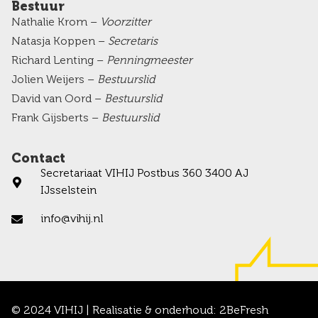
Bestuur
Nathalie Krom –
Voorzitter
Natasja Koppen –
Secretaris
Richard Lenting –
Penningmeester
Jolien Weijers –
Bestuurslid
David van Oord –
Bestuurslid
Frank Gijsberts –
Bestuurslid
Contact
Secretariaat VIHIJ Postbus 360 3400 AJ
IJsselstein
info@vihij.nl
© 2024 VIHIJ | Realisatie & onderhoud:
2BeFresh