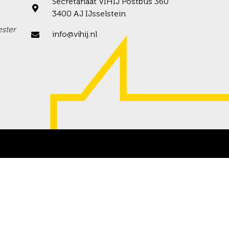
Secretariaat VIHIJ Postbus 360
3400 AJ IJsselstein
ster
info@vihij.nl