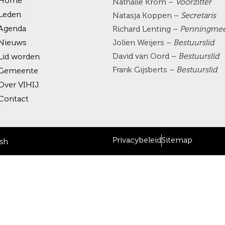
Home
Nathalie Krom –
Voorzitter
Leden
Natasja Koppen –
Secretaris
Agenda
Richard Lenting –
Penningmee
Nieuws
Jolien Weijers –
Bestuurslid
David van Oord –
Bestuurslid
Lid worden
Frank Gijsberts –
Bestuurslid
Gemeente
Over VIHIJ
Contact
Privacybeleid
Sitemap
sh