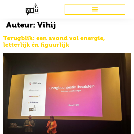
Auteur:
Vihij
Terugblik: een avond vol energie,
letterlijk én figuurlijk